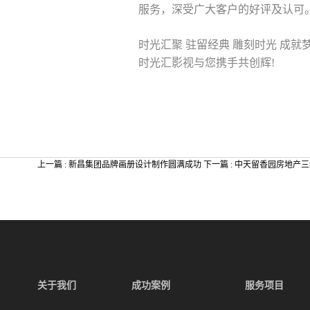
服务，深受广大客户的好评及认可
时光汇聚 驻留经典 雕刻时光 成就
时光汇影视与您携手共创辉!
上一篇 : 新昌集团品牌画册设计制作圆满成功
下一篇 : 中天留香园房地产
关于我们
成功案例
服务项目