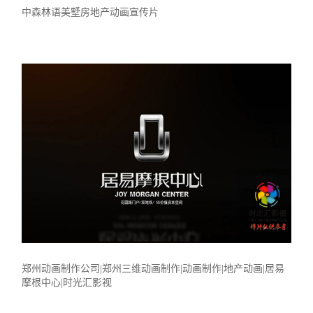
中森林语美墅房地产动画宣传片
郑州动画制作公司|郑州三维动画制作|动画制作|地产动画|居易
摩根中心|时光汇影视