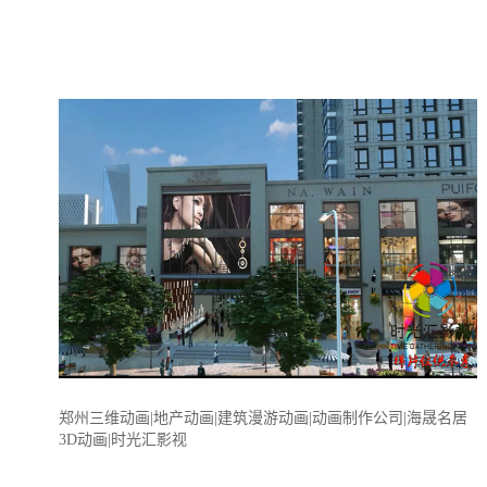
郑州三维动画|地产动画|建筑漫游动画|动画制作公司|海晟名居
3D动画|时光汇影视