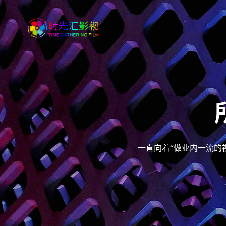
一直向着“做业内一流的