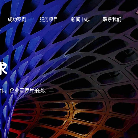
成功案例
服务项目
新闻中心
联系我们
求
制作，企业宣传片拍摄、二