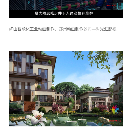
矿山智能化工业动画制作、郑州动画制作公司—时光汇影视